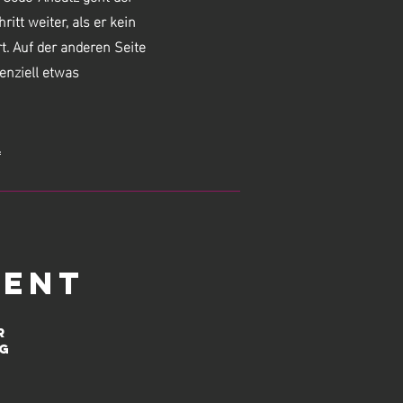
itt weiter, als er kein
t.
Auf der anderen Seite
denziell etwas
.
ment
r
g