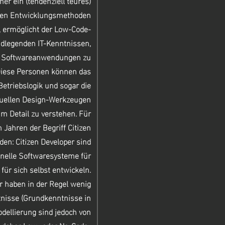
er ein (tendenziell teures)
llen Entwicklungsmethoden
 ermöglicht der Low-Code-
ndlegenden IT-Kenntnissen,
it Softwareanwendungen zu
 Diese Personen können das
Betriebslogik und sogar die
suellen Design-Werkzeugen
m Detail zu verstehen.
Für
n Jahren der Begriff Citizen
en: Citizen Developer sind
onelle Softwaresysteme für
ür sich selbst entwickeln.
r haben in der Regel wenig
isse (Grundkenntnisse in
ellierung sind jedoch von