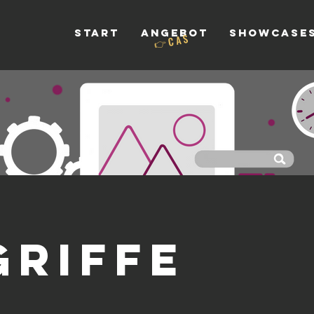
Start
Angebot
Showcase
👉 C A S
griffe