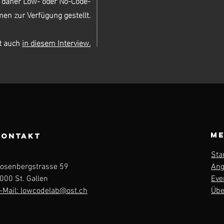
n daher Low- oder No-Code-
men zur Verfügung gestellt.
t
auch
in diesem Interview.
M
KONTAKT
Sta
osenbergstrasse 59
Ang
000 St. Gallen
Eve
-Mail: lowcodelab@ost.ch
Übe