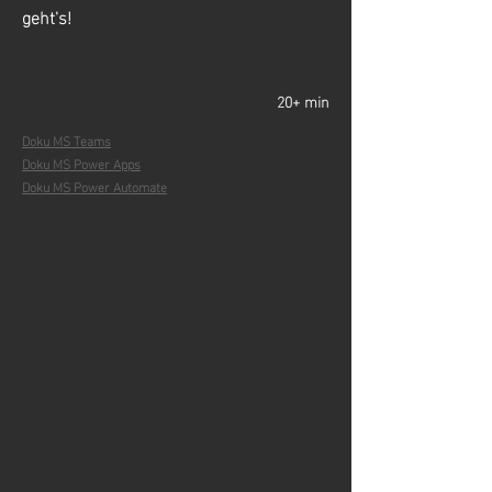
geht's!
20+ min
Doku MS Teams
Doku MS Power Apps
Doku MS Power Automate