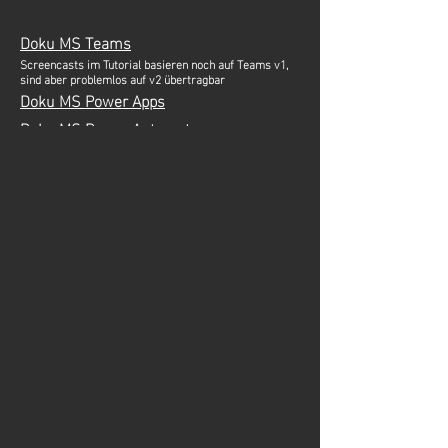
Doku MS Teams
Screencasts im Tutorial basieren noch auf Teams v1,
sind aber problemlos auf v2 übertragbar
Doku MS Power Apps
Doku MS Power Automate
Zum nächsten Schritt
<10 min
KONTAKT
Menü
Rosenbergstrasse 59
Start
9000 St. Gallen
Angebot
E-Mail: lowcodelab@ost.ch
Events
Über uns